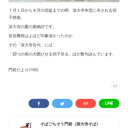
７月１日から８月の旧盆までの間、深大寺本堂に吊される切
子燈籠。
深大寺の夏の風物詩です。
皆吉爽雨はよほど印象深かったのか、
その「深大寺百句」には、
「四つの尾の大囲ひせる切子吊る」ほか数句詠んでいます。
門前だより
(
100
)
そばごちそう門前（深大寺そば）