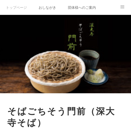
トップページ
おしながき
団体様へのご案内
門前だより
そばごちそう門前リンク集
そばごちそう門前（深大
寺そば）