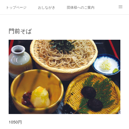
トップページ
おしながき
団体様へのご案内
門前だより
そばごちそう門前リンク集
門前そば
1050円