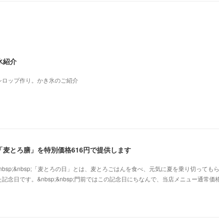
氷紹介
シロップ作り。かき氷のご紹介
麦とろ膳」を特別価格616円で提供します
nbsp;&nbsp;「麦とろの日」とは、麦とろごはんを食べ、元気に夏を乗り切っても
念日です。&nbsp;&nbsp;門前ではこの記念日にちなんで、当店メニュー通常価格