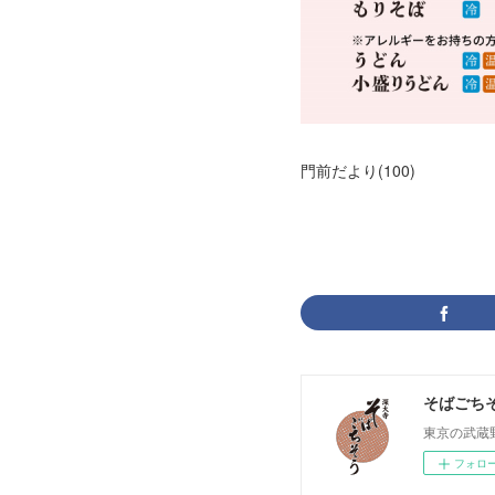
門前だより
(
100
)
そばごち
東京の武蔵
フォロ