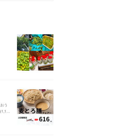
らおう
1,1…