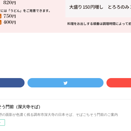
そう門前（深大寺そば）
野の面影が色濃く残る調布市深大寺の日本そば、そばごちそう門前のご案内
ー